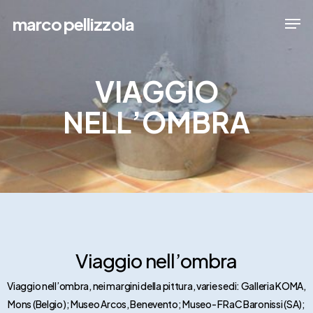
Skip
Men
marco pellizzola
to
Close
main
Menu
content
VIAGGIO
NELL’OMBRA
Viaggio nell’ombra
Viaggio nell’ombra, nei margini della pittura, varie sedi: Galleria KOMA,
Mons (Belgio); Museo Arcos, Benevento; Museo- FRaC Baronissi (SA);