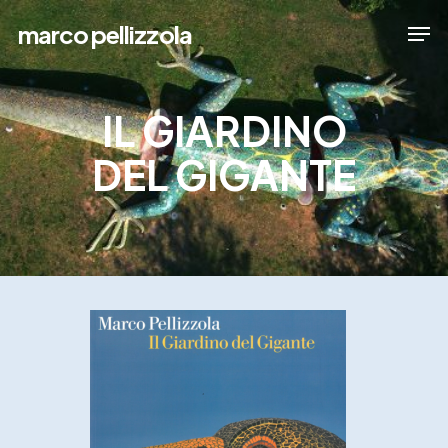
Skip
Men
marco pellizzola
to
Close
main
Menu
content
IL GIARDINO
DEL GIGANTE