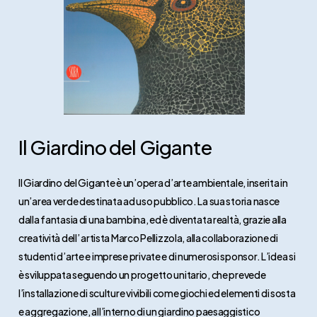
Il Giardino del Gigante
Il Giardino del Gigante è un’opera d’arte ambientale, inserita in
un’area verde destinata ad uso pubblico. La sua storia nasce
dalla fantasia di una bambina, ed è diventata realtà, grazie alla
creatività dell’ artista Marco Pellizzola, alla collaborazione di
studenti d’arte e imprese private e di numerosi sponsor. L’idea si
è sviluppata seguendo un progetto unitario, che prevede
l’installazione di sculture vivibili come giochi ed elementi di sosta
e aggregazione, all’interno di un giardino paesaggistico