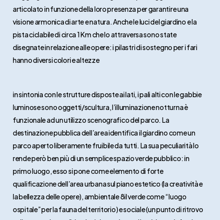
articolato in funzione della loro presenza per garantire una
visione armonica di arte e natura. Anche le luci del giardino e la
pista ciclabile di circa 1 Km che lo attraversa sono state
disegnate in relazione alle opere: i pilastri di sostegno per i fari
hanno diversi colori e altezze
in sintonia con le strutture disposte ai lati, i pali alti con le gabbie
luminose sono oggetti/scultura, l’illuminazione notturna è
funzionale ad un utilizzo scenografico del parco. La
destinazione pubblica dell’area identifica il giardino come un
parco aperto liberamente fruibile da tutti. La sua peculiarità lo
rende però ben più di un semplice spazio verde pubblico: in
primo luogo, esso si pone come elemento di forte
qualificazione dell’area urbana sul piano estetico (la creatività e
la bellezza delle opere), ambientale 8il verde come “luogo
ospitale” per la fauna del territorio) e sociale (un punto di ritrovo